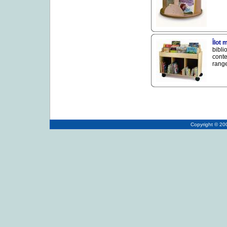
Îlot 
bibli
conte
range
Copyright © 2