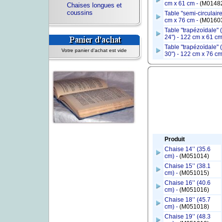
cm x 61 cm -
(M0148
Chaises longues et
coussins
Table "semi-circulaire
cm x 76 cm -
(M0160
Table "trapézoïdale" (
24") - 122 cm x 61 cm
Table "trapézoïdale" (
Votre panier d'achat est vide
30") - 122 cm x 76 cm
Produit
Chaise 14’’ (35.6
cm) -
(M051014)
Chaise 15’’ (38.1
cm) -
(M051015)
Chaise 16’’ (40.6
cm) -
(M051016)
Chaise 18’’ (45.7
cm) -
(M051018)
Chaise 19’’ (48.3