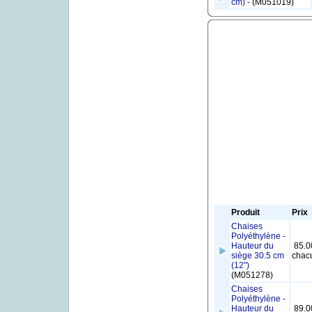
cm) -
(M051019)
Produit
Prix
Chaises
Polyéthylène -
Hauteur du
85.0
siège 30.5 cm
chac
(12")
(M051278)
Chaises
Polyéthylène -
Hauteur du
89.0