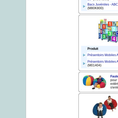
Bacs Juvéniles - ABC
(M80K800)
Produit
Présentoirs Mobiles
Présentoirs Mobiles
(M01404)
Faute
pour 
extér
s'enl