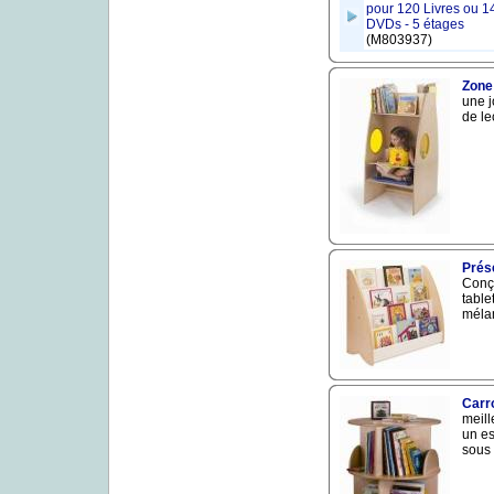
pour 120 Livres ou 1
DVDs - 5 étages
(M803937)
Zone
une j
de le
Prés
Conçu
table
mélam
Carro
meill
un es
sous 