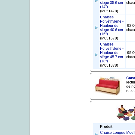
siège 35.6 cm
chac
(14")
(M051478)
Chaises
Polyéthylène -
Hauteur du
92.0
siège 40.6 cm
chac
(16")
(M051678)
Chaises
Polyéthylène -
Hauteur du
95.0
siège 45.7 cm
chac
(18")
(M051878)
Cana
lectu
de no
recou
Produit
Chaise Longue Moell