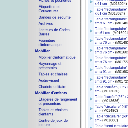
Fiches et pochettes
x 61 cm -
(M013024)
Étiquettes et
Table "rectangulaire" 
Couvertures
x 61 cm
(M013624)
Bandes de sécurité
Table "rectangulaire" 
cm x 61 cm -
(M0148
Archives
Table "rectangulaire" 
Lecteurs de Codes-
cm 61 cm -
(M016024
Barres
Table "rectangulaire" 
Fourniture
cm x 76 cm -
(M0148
d'informatique
Table "rectangulaire" 
Mobilier
cm x 76 cm -
(M0160
Mobilier d'informatique
Table "rectangulaire" 
cm x 76 cm -
(M0172
Rayonnage et
présentoirs
Table "rectangulaire" 
cm x 91 cm -
(M0160
Tables et chaises
Table "rectangulaire" 
Audio-visuel
cm x 91 cm -
(M0172
Chariots utilitaire
Table "carrée" (30" x 
cm -
(M013030)
Mobilier d'enfants
Table "carrée" (36" x 
Étagères de rangement
cm -
(M013636)
et présentoirs
Table "circulaire" (48
Tables et chaises
cm -
(M0148C)
d'enfants
Table "circulaire" (60
Centre de jeux de
cm -
(M0160C)
lecture
Table "semi-circulaire