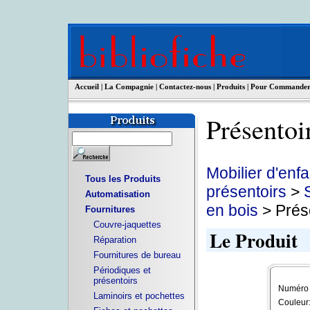
Accueil
|
La Compagnie
|
Contactez-nous
|
Produits
|
Pour Commande
Présento
Mobilier d'enfa
Tous les Produits
présentoirs
>
Automatisation
en bois
> Prése
Fournitures
Couvre-jaquettes
Le Produit
Réparation
Fournitures de bureau
Périodiques et
présentoirs
Numéro d
Laminoirs et pochettes
Couleur