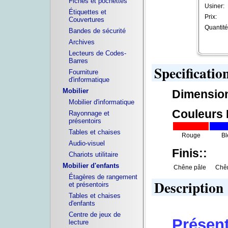
Fiches et pochettes
Usiner:
Étiquettes et
Prix:
Couvertures
Quantité
Bandes de sécurité
Archives
Lecteurs de Codes-
Barres
Specificatio
Fourniture
d'informatique
Mobilier
Dimensio
Mobilier d'informatique
Couleurs 
Rayonnage et
présentoirs
Tables et chaises
Rouge
Bl
Audio-visuel
Finis::
Chariots utilitaire
Mobilier d'enfants
Chêne pâle
Chê
Étagères de rangement
Description
et présentoirs
Tables et chaises
d'enfants
Centre de jeux de
Présent
lecture