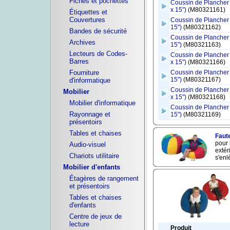
Fiches et pochettes
Coussin de Plancher 
x 15")
(M80321161)
Étiquettes et
Couvertures
Coussin de Plancher (
15")
(M80321162)
Bandes de sécurité
Coussin de Plancher (
Archives
15")
(M80321163)
Lecteurs de Codes-
Coussin de Plancher 
Barres
x 15")
(M80321166)
Fourniture
Coussin de Plancher 
15")
(M80321167)
d'informatique
Coussin de Plancher 
Mobilier
x 15")
(M80321168)
Mobilier d'informatique
Coussin de Plancher (
Rayonnage et
15")
(M80321169)
présentoirs
Tables et chaises
Faute
pour 
Audio-visuel
extér
Chariots utilitaire
s'enl
Mobilier d'enfants
Étagères de rangement
et présentoirs
Tables et chaises
d'enfants
Centre de jeux de
lecture
Produit