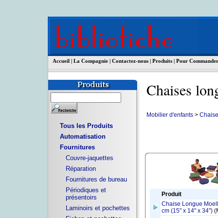
Accueil
|
La Compagnie
|
Contactez-nous
|
Produits
|
Pour Commande
Chaises lon
Mobilier d'enfants
>
Chaise
Tous les Produits
Automatisation
Fournitures
Couvre-jaquettes
Réparation
Fournitures de bureau
Périodiques et
Produit
présentoirs
Chaise Longue Moell
Laminoirs et pochettes
cm (15" x 14" x 34")
(