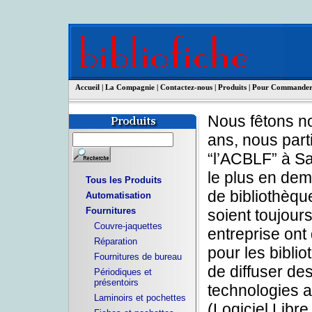
Accueil
|
La Compagnie
|
Contactez-nous
|
Produits
|
Pour Commande
Nous fêtons no
ans, nous part
“l’ACBLF” à Sa
le plus en dem
Tous les Produits
de bibliothèque
Automatisation
Fournitures
soient toujour
Couvre-jaquettes
entreprise ont
Réparation
pour les bibli
Fournitures de bureau
de diffuser de
Périodiques et
présentoirs
technologies a
Laminoirs et pochettes
(Logiciel Libr