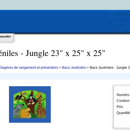
mmander
éniles - Jungle 23" x 25" x 25"
Étagères de rangement et présentoirs
>
Bacs Juvéniles
> Bacs Juvéniles - Jungle 23
Numéro d
Couleur
Prix:
Quantité