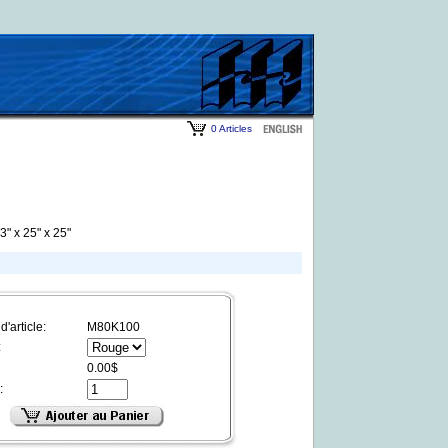
0 Articles
" x 25" x 25"
'article:
M80K100
:
0.00$
: