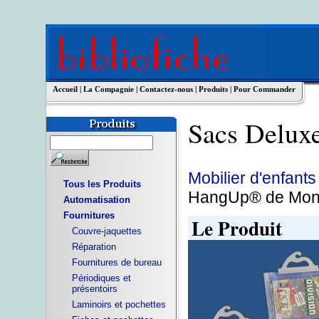
Accueil
|
La Compagnie
|
Contactez-nous
|
Produits
|
Pour Commander
Sacs Delu
Mobilier d'enfants
Tous les Produits
HangUp® de Mo
Automatisation
Fournitures
Le Produit
Couvre-jaquettes
Réparation
Fournitures de bureau
Périodiques et
présentoirs
Laminoirs et pochettes