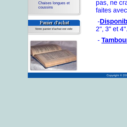
pas, ne cr
Chaises longues et
coussins
faites avec
-
Disponib
2", 3" et 4"
Votre panier d'achat est vide
-
Tambour
Copyright © 2