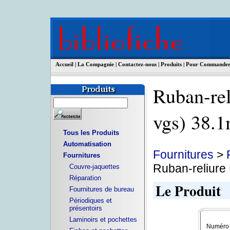
Accueil
|
La Compagnie
|
Contactez-nous
|
Produits
|
Pour Commande
Ruban-rel
vgs) 38
Tous les Produits
Automatisation
Fournitures
>
Fournitures
Ruban-reliure
Couvre-jaquettes
Réparation
Le Produit
Fournitures de bureau
Périodiques et
présentoirs
Laminoirs et pochettes
Numéro d