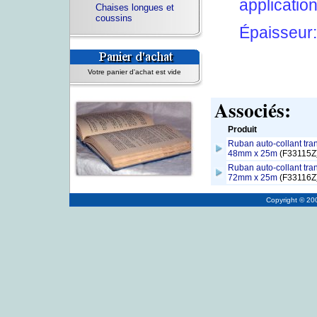
applicatio
Chaises longues et
coussins
Épaisseur:
Votre panier d'achat est vide
Associés:
Produit
Ruban auto-collant tran
48mm x 25m
(F33115Z
Ruban auto-collant tran
72mm x 25m
(F33116Z
Copyright © 2