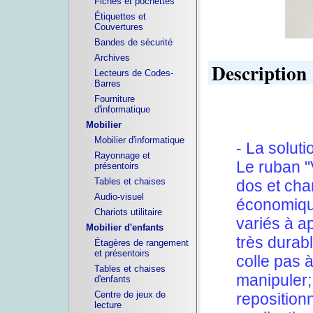
Fiches et pochettes
Étiquettes et
Couvertures
Bandes de sécurité
Archives
Description
Lecteurs de Codes-
Barres
Fourniture
d'informatique
Mobilier
Mobilier d'informatique
- La soluti
Rayonnage et
Le ruban "
présentoirs
Tables et chaises
dos et char
Audio-visuel
économique
Chariots utilitaire
variés à a
Mobilier d'enfants
très durab
Étagères de rangement
et présentoirs
colle pas à
Tables et chaises
manipuler; 
d'enfants
Centre de jeux de
reposition
lecture