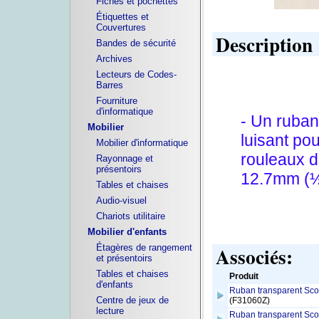
Fiches et pochettes
Étiquettes et
Couvertures
Description
Bandes de sécurité
Archives
Lecteurs de Codes-
Barres
Fourniture
d'informatique
- Un ruban
Mobilier
luisant po
Mobilier d'informatique
rouleaux d
Rayonnage et
présentoirs
12.7mm (½"
Tables et chaises
Audio-visuel
Chariots utilitaire
Mobilier d'enfants
Associés:
Étagères de rangement
et présentoirs
Tables et chaises
Produit
d'enfants
Ruban transparent Sco
Centre de jeux de
(F31060Z)
lecture
Ruban transparent Sco