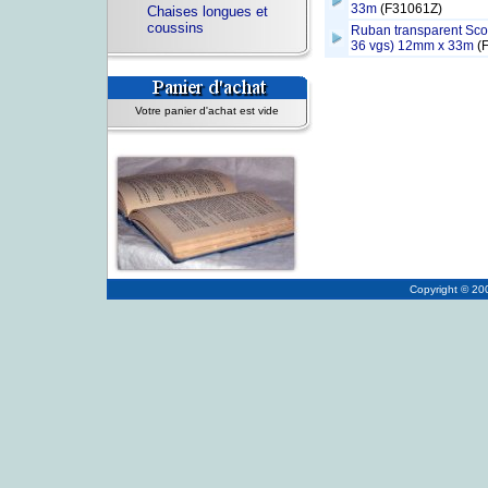
33m
(F31061Z)
Chaises longues et
coussins
Ruban transparent Sco
36 vgs) 12mm x 33m
(
Votre panier d'achat est vide
Copyright © 2