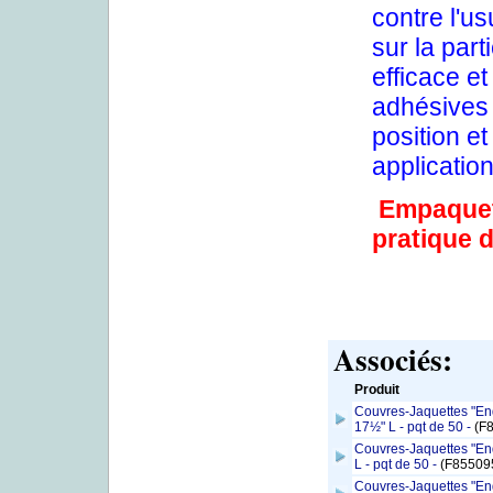
contre l'u
sur la part
efficace e
adhésives 
position e
application
Empaqueté
pratique d
Associés:
Produit
Couvres-Jaquettes "End
17½" L - pqt de 50 -
(F
Couvres-Jaquettes "End
L - pqt de 50 -
(F85509
Couvres-Jaquettes "End