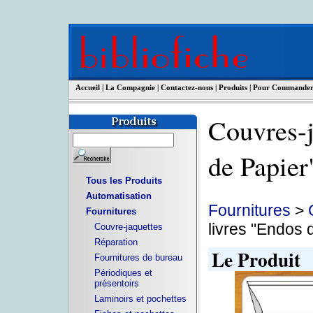
Accueil
|
La Compagnie
|
Contactez-nous
|
Produits
|
Pour Commande
Couvres-j
de Papi
Tous les Produits
Automatisation
Fournitures
>
Fournitures
livres "Endos 
Couvre-jaquettes
Réparation
Le Produit
Fournitures de bureau
Périodiques et
présentoirs
Laminoirs et pochettes