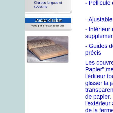
- Pellicule
Chaises longues et
coussins
- Ajustable
Votre panier d'achat est vide
- Intérieur
supplémen
- Guides d
précis
Les couvre
Papier" me
l'éditeur t
glisser la 
transparent
de papier.
l'extérieur
de la ferme