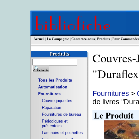
Accueil
|
La Compagnie
|
Contactez-nous
|
Produits
|
Pour Commande
Couvres-J
"Durafl
Tous les Produits
Automatisation
Fournitures
>
Fournitures
de livres "Dura
Couvre-jaquettes
Réparation
Le Produit
Fournitures de bureau
Périodiques et
présentoirs
Laminoirs et pochettes