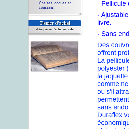
- Pellicule
Chaises longues et
coussins
- Ajustabl
livre.
Votre panier d'achat est vide
- Sans end
Des couvre
offrent pro
La pellicu
polyester 
la jaquette
comme neuf
ou s'il at
permettent
sans endos
Duraflex v
économique