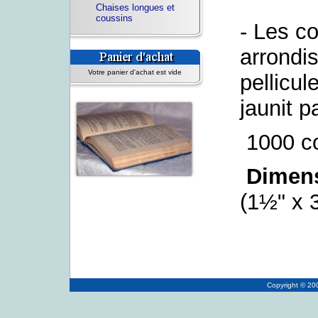
Chaises longues et
coussins
- Les c
arrondi
Votre panier d'achat est vide
pellicul
jaunit p
1000 co
Dimen
(1½" x 
Copyright © 2