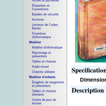
Fiches et pochettes
Étiquettes et
Couvertures
Bandes de sécurité
Archives
Lecteurs de Codes-
Barres
Fourniture
d'informatique
Mobilier
Mobilier d'informatique
Rayonnage et
présentoirs
Tables et chaises
Audio-visuel
Specificatio
Chariots utilitaire
Mobilier d'enfants
Dimensio
Étagères de rangement
et présentoirs
Description
Tables et chaises
d'enfants
Centre de jeux de
lecture