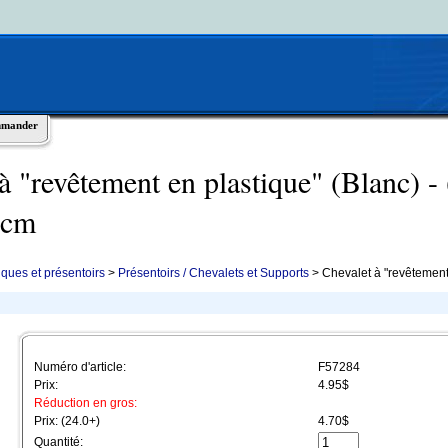
mmander
à "revêtement en plastique" (Blanc) -
.9 cm
ques et présentoirs
>
Présentoirs / Chevalets et Supports
> Chevalet à "revêtement 
Numéro d'article:
F57284
Prix:
4.95$
Réduction en gros:
Prix: (24.0+)
4.70$
Quantité: