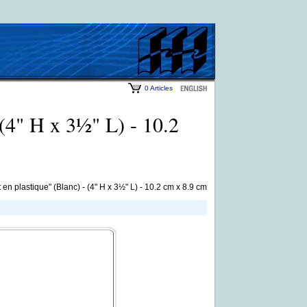
0 Articles
 (4" H x 3½" L) - 10.2
en plastique" (Blanc) - (4" H x 3½" L) - 10.2 cm x 8.9 cm