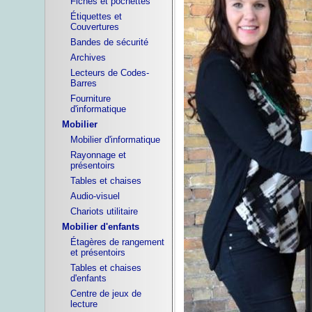
Fiches et pochettes
Étiquettes et
Couvertures
Bandes de sécurité
Archives
Lecteurs de Codes-
Barres
Fourniture
d'informatique
Mobilier
Mobilier d'informatique
Rayonnage et
présentoirs
Tables et chaises
Audio-visuel
Chariots utilitaire
Mobilier d'enfants
Étagères de rangement
et présentoirs
Tables et chaises
d'enfants
Centre de jeux de
lecture